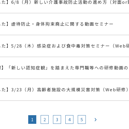
た】6/8（月）新しい介護事故防止活動の進め方（対面or
した】虐待防止・身体拘束廃止に関する動画セミナー
た】5/28（木）感染症および食中毒対策セミナー（Web
課】「新しい認知症観」を踏まえた専門職等への研修動画の
た】3/23（月）高齢者施設の大規模災害対策（Web研修
1
2
3
4
5