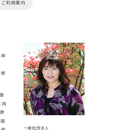
 ご利用案内
礼申
研修
受
に向
界
大限
一般社団法人
の頑