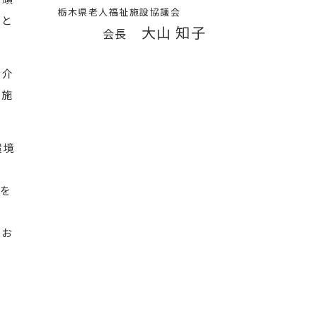
栃木県老人福祉施設協議会
つと
大山 知子
会長
な介
者施
環境
を
うお