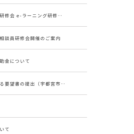
【厚労省から】本人の意向を尊重した意思決定のための研修会 e-ラーニング研修開催のご案内
相談員研修会開催のご案内
助金について
【要望】介護報酬における「地域区分」の見直しに関する要望書の提出（宇都宮市宛）
いて