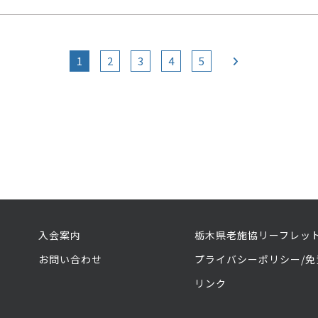
1
2
3
4
5
入会案内
栃木県老施協リーフレッ
お問い合わせ
プライバシーポリシー/免
リンク