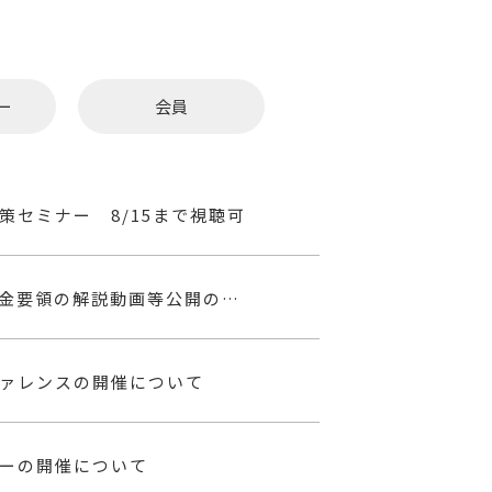
ー
会員
セミナー 8/15まで視聴可
【介サポとちぎから】介護テクノロジー導入支援・補助金要領の解説動画等公開のお知らせ
ァレンスの開催について
ーの開催について