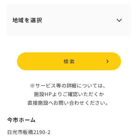
ケアハウス
デイサービスセ
ンター
地域を選択
訪問介護
居宅介護支援
県北
グループホーム
小規模多機能型
大田原市
那須塩原市
居宅介護
検 索
那須町
日光市
※サービス等の詳細については、
矢板市
さくら市
施設HPよりご確認いただくか
直接施設へお問い合わせください。
塩谷町
高根沢町
今市ホーム
那須烏山市
那珂川町
日光市板橋2190-2