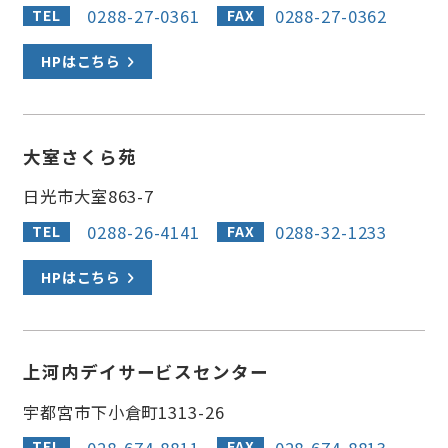
0288-27-0361
0288-27-0362
TEL
FAX
県央
HPはこちら
宇都宮市
上三川町
大室さくら苑
壬生町
鹿沼市
日光市大室863-7
真岡市
益子町
0288-26-4141
0288-32-1233
TEL
FAX
HPはこちら
茂木町
市貝町
芳賀町
上河内デイサービスセンター
宇都宮市下小倉町1313-26
県南
028-674-8811
028-674-8813
TEL
FAX