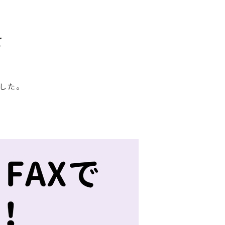
て
した。