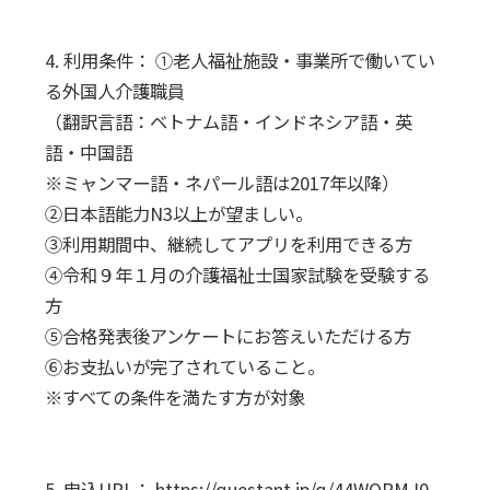
4. 利用条件： ①老人福祉施設・事業所で働いてい
る外国人介護職員
（翻訳言語：ベトナム語・インドネシア語・英
語・中国語
※ミャンマー語・ネパール語は2017年以降）
②日本語能力N3以上が望ましい。
③利用期間中、継続してアプリを利用できる方
④令和９年１月の介護福祉士国家試験を受験する
方
⑤合格発表後アンケートにお答えいただける方
⑥お支払いが完了されていること。
※すべての条件を満たす方が対象
5. 申込URL：
https://questant.jp/q/44WORMJ0