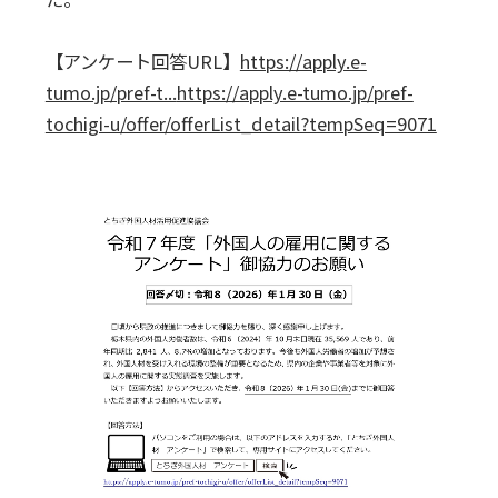
【アンケート回答URL】
https://apply.e-
tumo.jp/pref-t...
https://apply.e-tumo.jp/pref-
tochigi-u/offer/offerList_detail?tempSeq=9071