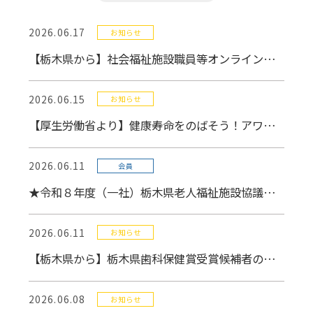
2026.06.17
お知らせ
【栃木県から】社会福祉施設職員等オンライン海外研修・調査受講希望者の募集について（6/24〆）
2026.06.15
お知らせ
【厚生労働省より】健康寿命をのばそう！アワード（介護予防・高齢者生活支援分野）の被表彰候補の募集について（7/1〆）
2026.06.11
会員
★令和８年度（一社）栃木県老人福祉施設協議会表彰規程に基づく被表彰者等候補者の推薦について(７/31〆）【ﾊﾟｽﾜｰﾄﾞは6/1２送付FAXに記載】
2026.06.11
お知らせ
【栃木県から】栃木県歯科保健賞受賞候補者の推薦について
2026.06.08
お知らせ