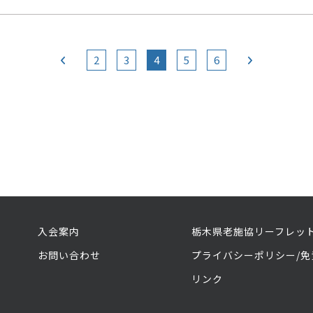
2
3
4
5
6
入会案内
栃木県老施協リーフレッ
お問い合わせ
プライバシーポリシー/免
リンク