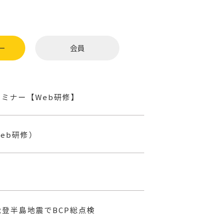
ー
会員
セミナー【Web研修】
eb研修）
能登半島地震でBCP総点検