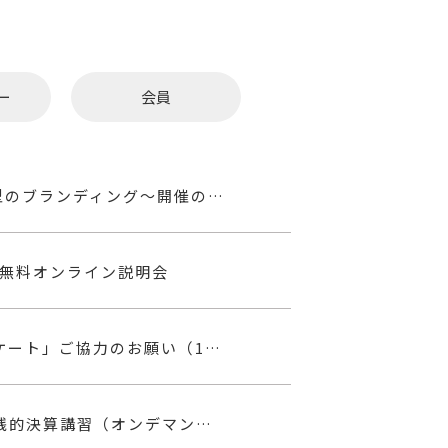
ー
会員
★【栃木老施協から】ワールドカフェ2026～未来志向型のブランディング～開催のご案内
無料オンライン説明会
【栃木県より】令和7年度「外国人の雇用に関するアンケート」ご協力のお願い（1/30まで）
【全国老施協から】令和7年度社会福祉法人会計基準実践的決算講習（オンデマンド研修）