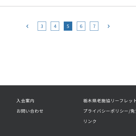
3
4
5
6
7
入会案内
栃木県老施協リーフレッ
お問い合わせ
プライバシーポリシー/免
リンク