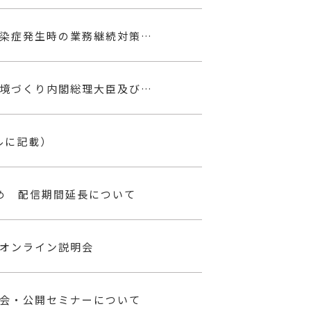
【栃木国保連から】「災害発生時の業務継続計画」「感染症発生時の業務継続対策」（無料Web研修）動画視聴3/14まで
【栃木県から】令和８年度介護職員の働きやすい職場環境づくり内閣総理大臣及び厚生労働大臣表彰の募集について（1/30〆）
ルに記載）
め 配信期間延長について
オンライン説明会
会・公開セミナーについて