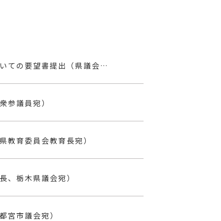
物価高騰に対する高齢者福祉・介護施設等への支援についての要望書提出（県議会宛）
衆参議員宛）
県教育委員会教育長宛）
長、栃木県議会宛）
都宮市議会宛）