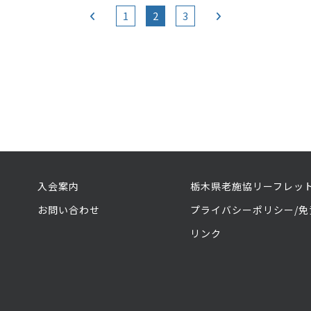
1
2
3
入会案内
栃木県老施協リーフレッ
お問い合わせ
プライバシーポリシー/免
リンク