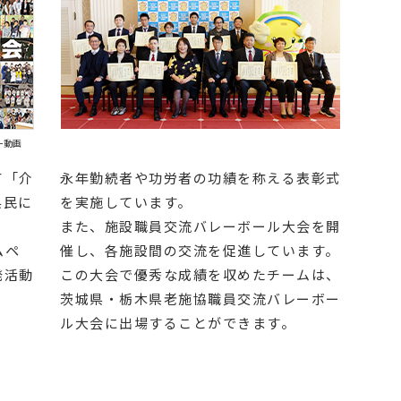
ー動画
て「介
永年勤続者や功労者の功績を称える表彰式
県民に
を実施しています。
また、施設職員交流バレーボール大会を開
ムペ
催し、各施設間の交流を促進しています。
発活動
この大会で優秀な成績を収めたチームは、
茨城県・栃木県老施協職員交流バレーボー
ル大会に出場することができます。