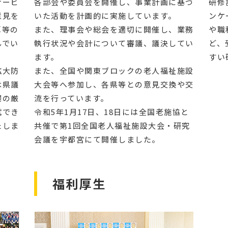
サービ
各部会や委員会を開催し、事業計画に基づ
研修
意見を
いた活動を計画的に実施しています。
ンケ
算等の
また、理事会や総会を適切に開催し、業務
や職
んでい
執行状況や会計について審議、議決してい
ど、
ます。
すい
拡大防
また、全国や関東ブロックの老人福祉施設
木県議
大会等へ参加し、各県等との意見交換や交
場の厳
流を行っています。
拭でき
令和5年1月17日、18日には全国老施協と
たしま
共催で第1回全国老人福祉施設大会・研究
会議を宇都宮にて開催しました。
福利厚生